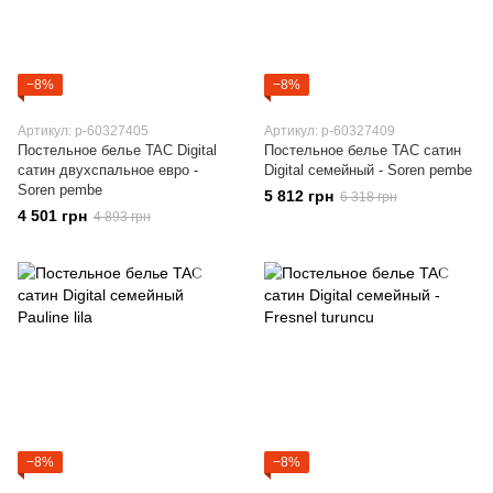
−8%
−8%
Артикул: p-60327405
Артикул: p-60327409
Постельное белье TAC Digital
Постельное белье TAC сатин
сатин двухспальное евро -
Digital семейный - Soren pembe
Soren pembe
5 812 грн
6 318 грн
4 501 грн
4 893 грн
−8%
−8%