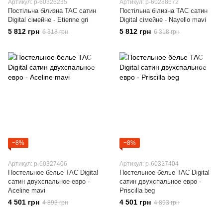
Артикул: p-60326235
Артикул: p-60288672
Постільна білизна TAC сатин
Постільна білизна TAC сатин
Digital сімейне - Etienne gri
Digital сімейне - Nayello mavi
5 812 грн
5 812 грн
6 318 грн
6 318 грн
−8%
−8%
Артикул: p-60327406
Артикул: p-60327404
Постельное белье TAC Digital
Постельное белье TAC Digital
сатин двухспальное евро -
сатин двухспальное евро -
Aceline mavi
Priscilla beg
4 501 грн
4 501 грн
4 893 грн
4 893 грн