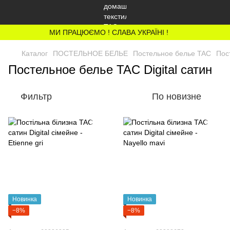
МИ ПРАЦЮЄМО ! СЛАВА УКРАЇНІ !
Каталог
ПОСТЕЛЬНОЕ БЕЛЬЕ
Постельное белье TAC
Пос
Постельное белье TAC Digital сатин
Фильтр
По новизне
Новинка
Новинка
−8%
−8%