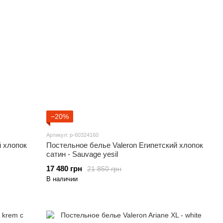
−20%
Артикул: p-60324160
й хлопок
Постельное белье Valeron Египетский хлопок
сатин - Sauvage yesil
17 480 грн
21 850 грн
В наличии