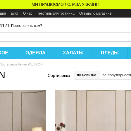
МИ ПРАЦЮЄМО ! СЛАВА УКРАЇНІ !
ация
Блог
О нас
Текстиль для гостиниц
Отзывы о магазине
 4171
Перезвонить вам?
КОЕ
ОДЕЯЛА
ХАЛАТЫ
ПЛЕДЫ
Постельное белье VALERON
N
по новизне
по популярност
Сортировка: