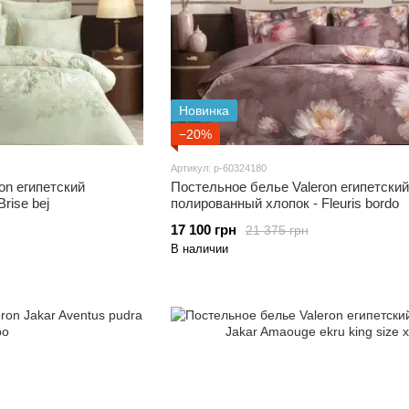
Новинка
−20%
Артикул: p-60324180
on египетский
Постельное белье Valeron египетский
rise bej
полированный хлопок - Fleuris bordo
17 100 грн
21 375 грн
В наличии