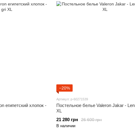
−20%
Артикул: p-60271539
on египетский хлопок -
Постельное белье Valeron Jakar - Len
ХL
21 280 грн
26 600 грн
В наличии