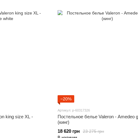
−20%
Артикул: p-60317326
n king size XL -
Постельное белье Valeron - Amedeo g
(кинг)
18 620 грн
23 275 грн
В наличии