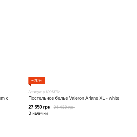
−20%
Артикул: p-60063734
em с
Постельное белье Valeron Ariane XL - white
27 550 грн
34 438 грн
В наличии