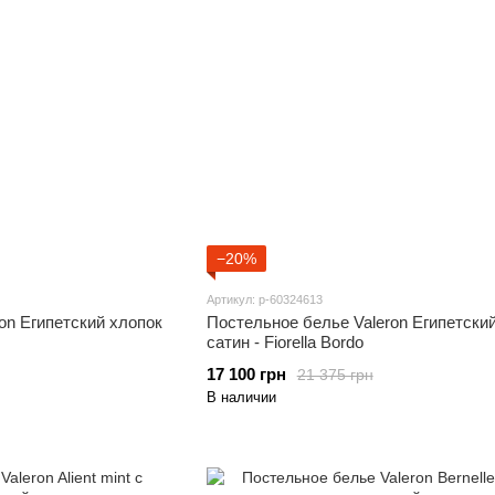
−20%
Артикул: p-60324613
on Египетский хлопок
Постельное белье Valeron Египетски
сатин - Fiorella Bordo
17 100 грн
21 375 грн
В наличии