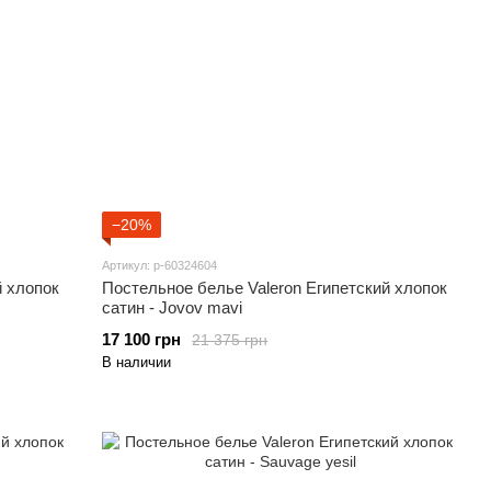
−20%
Артикул: p-60324604
й хлопок
Постельное белье Valeron Египетский хлопок
сатин - Jovov mavi
17 100 грн
21 375 грн
В наличии