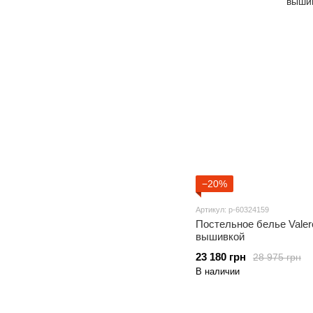
−20%
Артикул: p-60324159
Постельное белье Valeron
вышивкой
23 180 грн
28 975 грн
В наличии