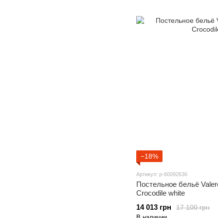
−18%
Артикул: p-60092636
Постельное бельё Valero
Crocodile white
14 013 грн
17 100 грн
В наличии