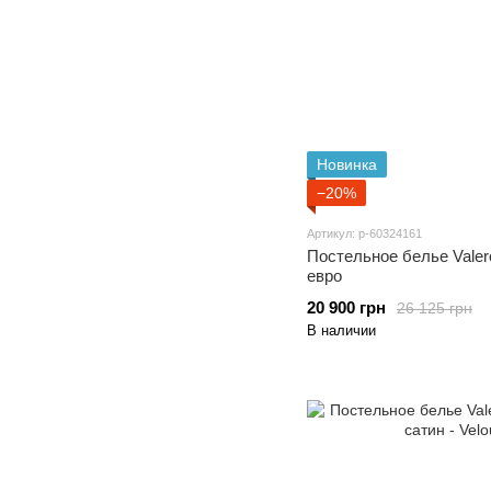
Новинка
−20%
Артикул: p-60324161
Постельное белье Valer
евро
20 900 грн
26 125 грн
В наличии