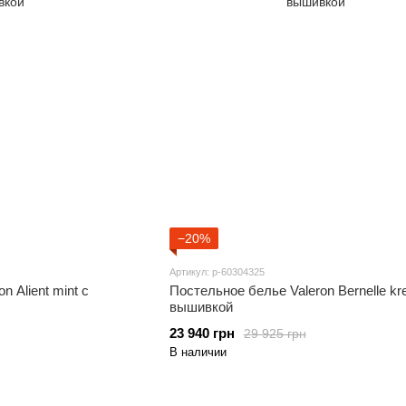
−20%
Артикул: p-60304325
 Alient mint с
Постельное белье Valeron Bernelle kr
вышивкой
23 940 грн
29 925 грн
В наличии