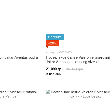
Новинка
−20%
Артикул: p-60324453
on Jakar Aventus pudra
Постельное белье Valeron египетский
Jakar Amaouge ekru king size xl
21 090 грн
26 363 грн
В наличии