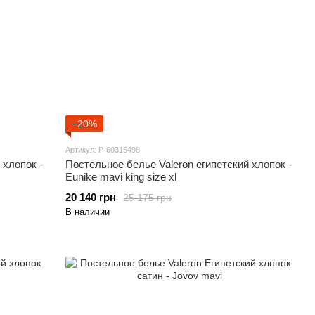
−20%
Артикул: P-60315498
 хлопок -
Постельное белье Valeron египетский хлопок -
Eunike mavi king size xl
20 140 грн
25 175 грн
В наличии