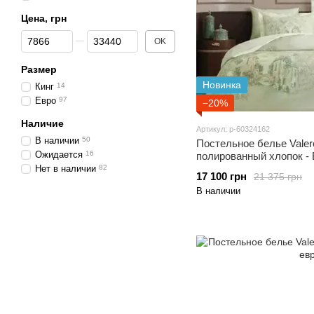
Цена, грн
От Цена, грн
До Цена, грн
OK
Размер
Новинка
Кинг
14
Евро
97
−20%
Наличие
Артикул: p-60324162
В наличии
50
Постельное белье Valer
Ожидается
16
полированный хлопок - B
Нет в наличии
82
17 100 грн
21 375 грн
В наличии