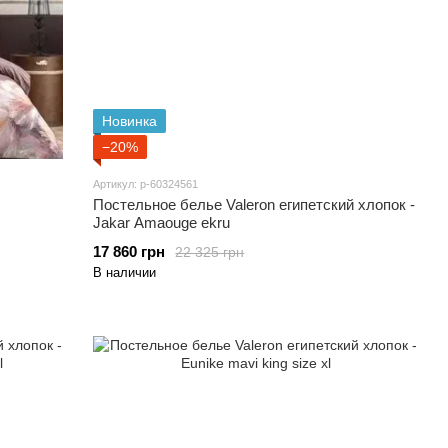
Новинка
−20%
Артикул: p-60324561
Постельное белье Valeron египетский хлопок -
Jakar Amaouge ekru
17 860 грн
22 325 грн
В наличии