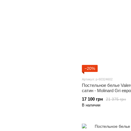
−20%
Артикул: p-60324602
Постельное белье Valer
сатин - Molinard Gri евро
17 100 грн
21 375 грн
В наличии