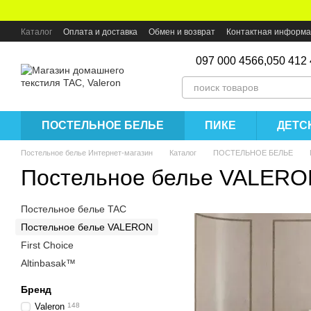
Перейти к основному контенту
Каталог
Оплата и доставка
Обмен и возврат
Контактная информ
097 000 4566,
050 412
ПОСТЕЛЬНОЕ БЕЛЬЕ
ПИКЕ
ДЕТС
Постельное белье Интернет-магазин
Каталог
ПОСТЕЛЬНОЕ БЕЛЬЕ
Постельное белье VALERO
Постельное белье TAC
Постельное белье VALERON
First Choice
Altinbasak™
Бренд
Valeron
148