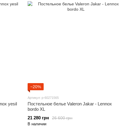
−20%
Артикул: p-60271565
nox yesil
Постельное белье Valeron Jakar - Lennox
bordo ХL
21 280 грн
26 600 грн
В наличии