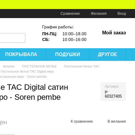
Сравнение
Желания
Вход
График работы:
Мой заказ
ПН-ПЦ:
10:00–18.00
СБ:
10:00–16:00
ПОКРЫВАЛА
ПОДУШКИ
ДРУГОЕ
Каталог
ПОСТЕЛЬНОЕ БЕЛЬЕ
Постельное белье TAC
Постельное бельё TAC Digital евро
ухспальное евро - Soren pembe
 TAC Digital сатин
Артикул
p-
ро - Soren pembe
60327405
грн
К сравнению
В желания