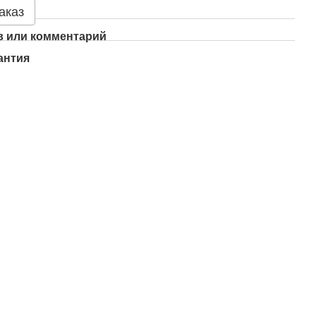
аказ
 или комментарий
антия