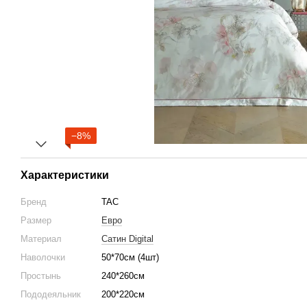
−8%
Характеристики
Бренд
TAC
Размер
Евро
Материал
Сатин Digital
Наволочки
50*70см (4шт)
Простынь
240*260см
Пододеяльник
200*220см