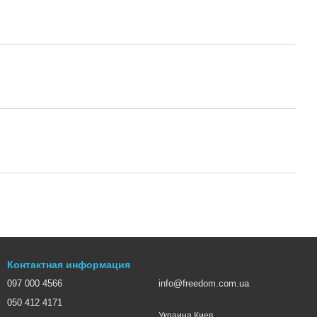
Контактная информация
097 000 4566
info@freedom.com.ua
050 412 4171
Украина Киев