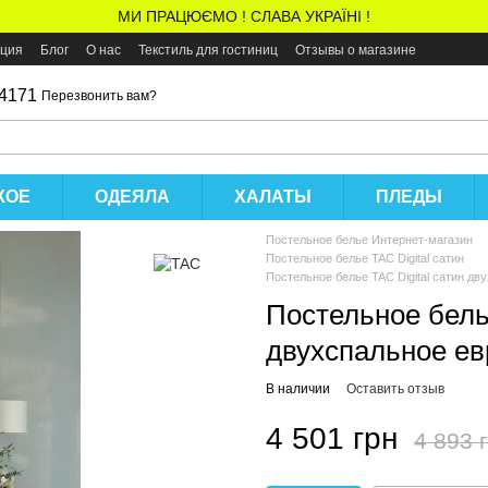
МИ ПРАЦЮЄМО ! СЛАВА УКРАЇНІ !
ация
Блог
О нас
Текстиль для гостиниц
Отзывы о магазине
 4171
Перезвонить вам?
КОЕ
ОДЕЯЛА
ХАЛАТЫ
ПЛЕДЫ
Постельное белье Интернет-магазин
Постельное белье TAC Digital сатин
Постельное белье TAC Digital сатин дв
Постельное белье
двухспальное ев
В наличии
Оставить отзыв
4 501 грн
4 893 