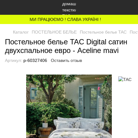
МИ ПРАЦЮЄМО ! СЛАВА УКРАЇНІ !
Каталог
ПОСТЕЛЬНОЕ БЕЛЬЕ
Постельное белье TAC
Пос
Постельное белье TAC Digital сатин
двухспальное евро - Aceline mavi
Артикул:
p-60327406
Оставить отзыв