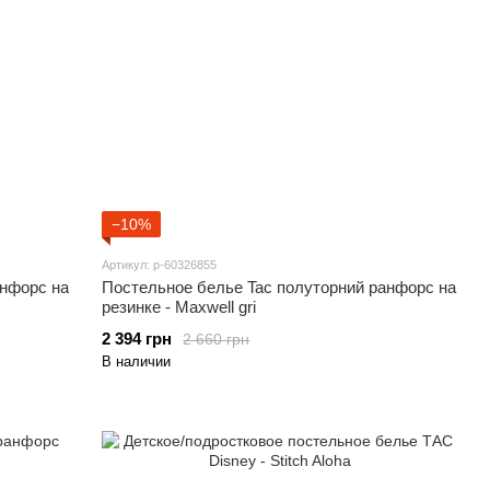
−10%
Артикул: p-60326855
анфорс на
Постельное белье Tac полуторний ранфорс на
резинке - Maxwell gri
2 394 грн
2 660 грн
В наличии