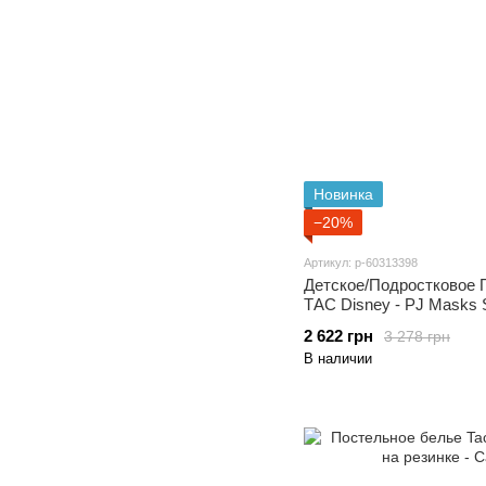
Новинка
−20%
Артикул: p-60313398
Детское/Подростковое 
ТАС Disney - PJ 
2 622 грн
3 278 грн
В наличии