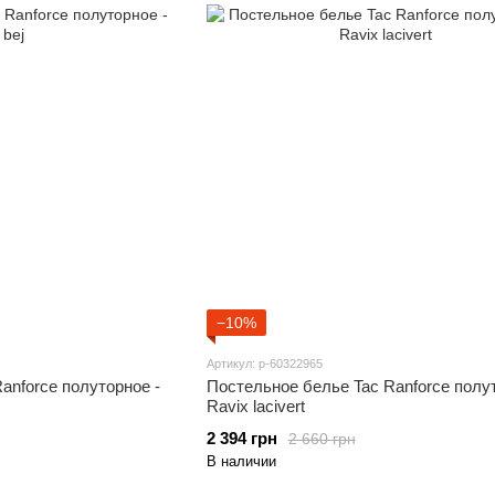
−10%
Артикул: p-60322965
anforce полуторное -
Постельное белье Tac Ranforce полут
Ravix lacivert
2 394 грн
2 660 грн
В наличии