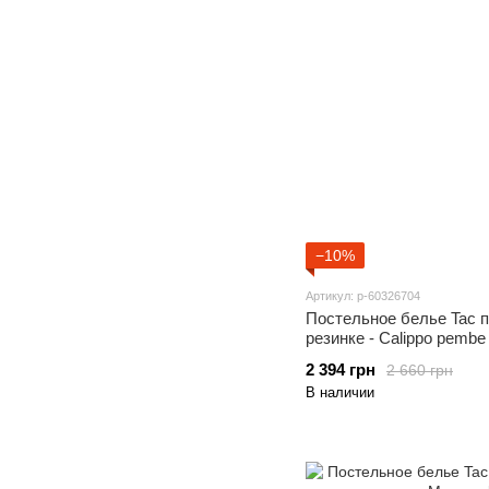
−10%
Артикул: р-60326704
Постельное белье Tac 
резинке - Calippo pembe
2 394 грн
2 660 грн
В наличии