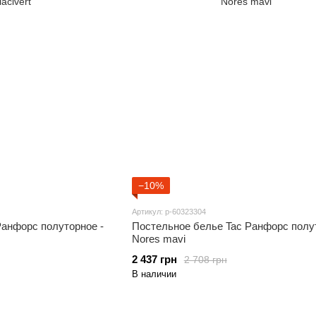
−10%
Артикул: p-60323304
Ранфорс полуторное -
Постельное белье Tac Ранфорс полут
Nores mavi
2 437 грн
2 708 грн
В наличии