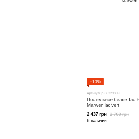
−10%
Артикул: p-60323309
Постельное белье Tac 
Marwen lacivert
2 437 грн
2 708 грн
В наличии