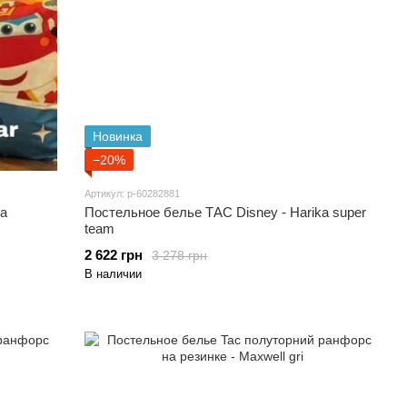
Новинка
−20%
Артикул: p-60282881
ka
Постельное белье ТАС Disney - Harika super
team
2 622 грн
3 278 грн
В наличии