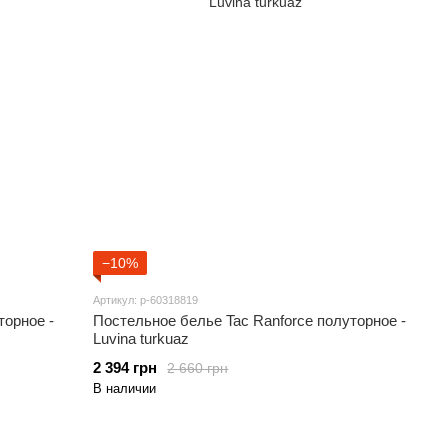
−10%
Артикул: p-60318819
орное -
Постельное белье Tac Ranforce полуторное -
Luvina turkuaz
2 394 грн
2 660 грн
В наличии