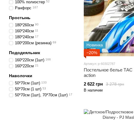
100% полиэстер
52
Ранфорс
167
Простынь
180*260см
90
160*240см
11
180*240см
17
100*200см (резинка)
69
Новинка
Пододеяльник
−20%
160*220см (1шт)
166
Артикул: p-60302787
160*220см
21
Постельное белье ТАС D
action
Наволочки
50*70см (1шт)
133
2 622 грн
3 278 грн
50*70см (1 шт)
53
В наличии
50*70см (1шт), 70*70см (1шт)
17