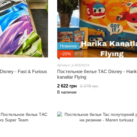
Новинка
−20%
Артикул: p-60320224
isney - Fast & Furious
Постельное белье ТАС Disney - Hari
kanatlar Flying
2 622 грн
3 278 грн
В наличии