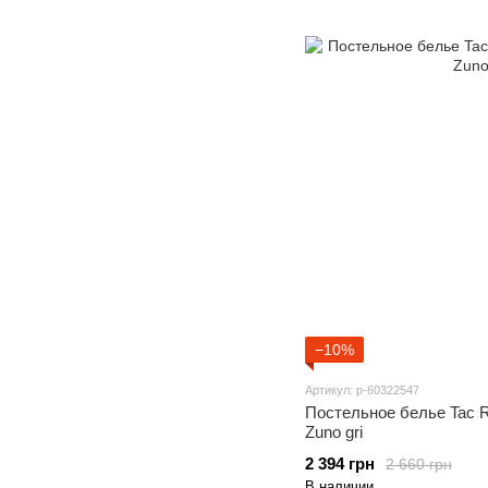
−10%
Артикул: p-60322547
Постельное белье Tac R
Zuno gri
2 394 грн
2 660 грн
В наличии