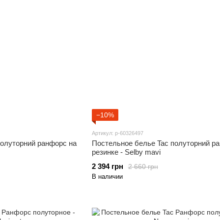
−10%
Артикул: p-60326497
полуторний ранфорс на
Постельное белье Tac полуторний р
резинке - Selby mavi
2 394 грн
2 660 грн
В наличии