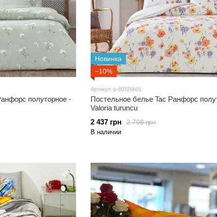
Новинка
−10%
Артикул: p-60326601
Ранфорс полуторное -
Постельное белье Tac Ранфорс полут
Valoria turuncu
2 437 грн
2 708 грн
В наличии