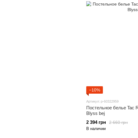
−10%
Артикул: p-60322959
Постельное белье Tac R
Blyss bej
2 394 грн
2 660 грн
В наличии