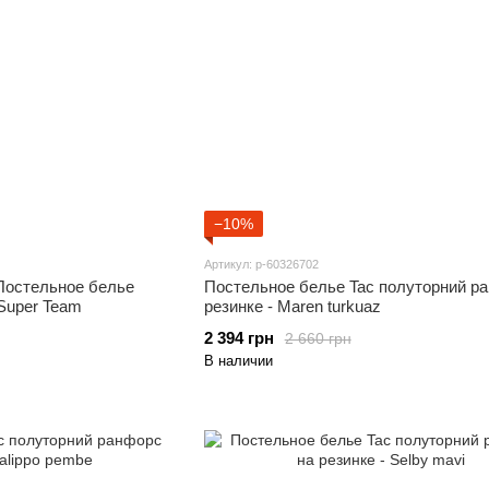
−10%
Артикул: p-60326702
Постельное белье
Постельное белье Tac полуторний р
Masks Super Team
резинке - Maren turkuaz
2 394 грн
2 660 грн
В наличии