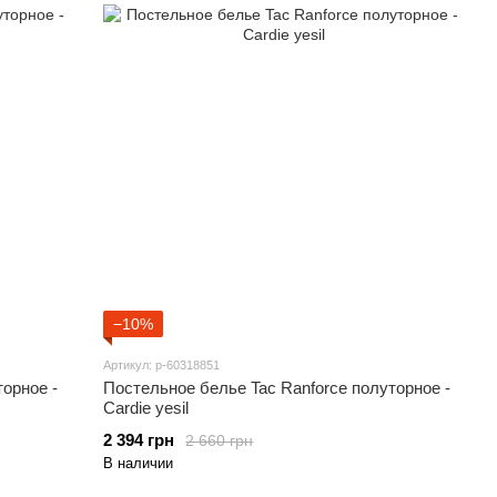
−10%
Артикул: p-60318851
орное -
Постельное белье Tac Ranforce полуторное -
Cardie yesil
2 394 грн
2 660 грн
В наличии