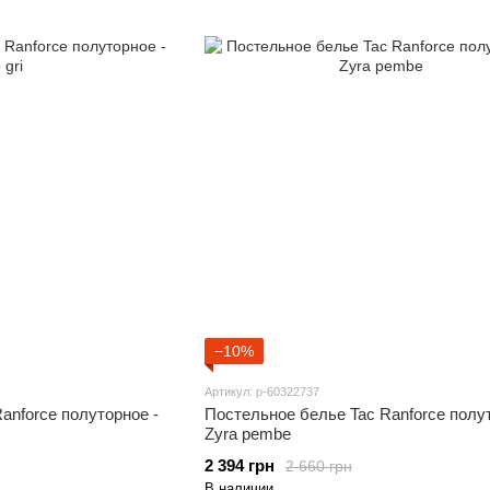
−10%
Артикул: p-60322737
anforce полуторное -
Постельное белье Tac Ranforce полут
Zyra pembe
2 394 грн
2 660 грн
В наличии