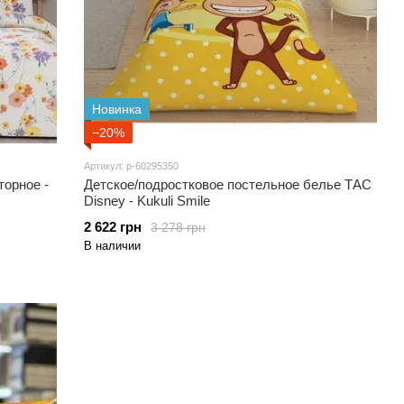
Новинка
−20%
Артикул: p-60295350
орное -
Детское/подростковое постельное белье ТАС
Disney - Kukuli Smile
2 622 грн
3 278 грн
В наличии