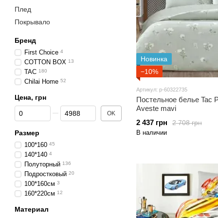
Плед
Покрывало
Бренд
First Choice
4
Новинка
COTTON BOX
13
−10%
TAC
180
Chilai Home
52
Артикул: p-60322735
Цена, грн
Постельное белье Tac 
Aveste mavi
От Цена, грн
До Цена, грн
OK
2 437 грн
2 708 грн
Размер
В наличии
100*160
45
140*140
4
Полуторный
136
Подростковый
20
100*160см
3
160*220см
12
Материал