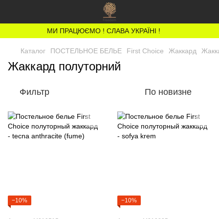
МИ ПРАЦЮЄМО ! СЛАВА УКРАЇНІ !
Каталог
ПОСТЕЛЬНОЕ БЕЛЬЕ
First Choice
Жаккард
Жакк
Жаккард полуторний
Фильтр
По новизне
−10%
−10%