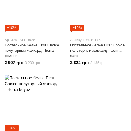
−10%
−10%
Артикул: M019826
Артикул: M019175
Постельное белье First Choice
Постельное белье First Choice
полуторный жаккард - herra
полуторный жаккард - Corina
powder
sand
2 907 грн
2 822 грн
3 230 грн
3 135 грн
−10%