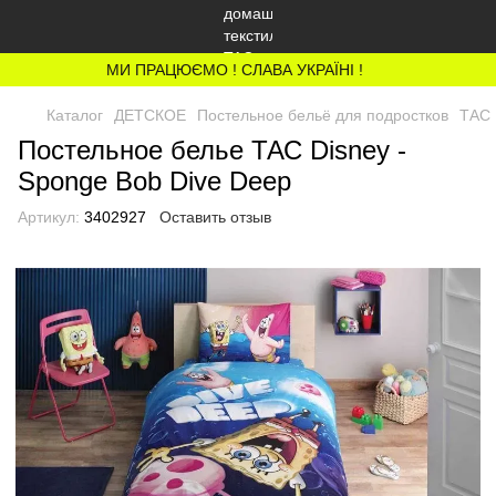
МИ ПРАЦЮЄМО ! СЛАВА УКРАЇНІ !
Каталог
ДЕТСКОЕ
Постельное бельё для подростков
ТАС 
Постельное белье ТАС Disney -
Sponge Bob Dive Deep
Артикул:
3402927
Оставить отзыв