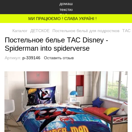
МИ ПРАЦЮЄМО ! СЛАВА УКРАЇНІ !
Каталог
ДЕТСКОЕ
Постельное бельё для подростков
ТАС 
Постельное белье ТАС Disney -
Spiderman into spiderverse
Артикул:
p-339146
Оставить отзыв