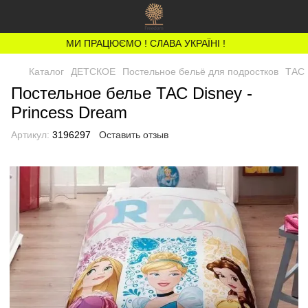
МИ ПРАЦЮЄМО ! СЛАВА УКРАЇНІ !
Каталог
ДЕТСКОЕ
Постельное бельё для подростков
ТАС 
Постельное белье ТАС Disney -
Princess Dream
Артикул:
3196297
Оставить отзыв