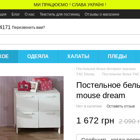
МИ ПРАЦЮЄМО ! СЛАВА УКРАЇНІ !
ация
Блог
О нас
Текстиль для гостиниц
Отзывы о магазине
 4171
Перезвонить вам?
КОЕ
ОДЕЯЛА
ХАЛАТЫ
ПЛЕДЫ
Постельное белье Интернет-магазин
ТАС Disney
Постельное белье ТАС 
Постельное бель
mouse dream
Нет в наличии
Оставить отзыв
1 672 грн
2 090 