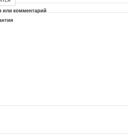
ится
 или комментарий
антия