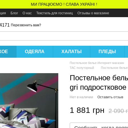
МИ ПРАЦЮЄМО ! СЛАВА УКРАЇНІ !
ация
Блог
О нас
Текстиль для гостиниц
Отзывы о магазине
 4171
Перезвонить вам?
КОЕ
ОДЕЯЛА
ХАЛАТЫ
ПЛЕДЫ
Постельное белье Интернет-магазин
TAC полуторный
Постельное белье 
Постельное белье
gri подростковое
Нет в наличии
Оставить отзыв
1 881 грн
2 090 