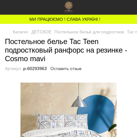
МИ ПРАЦЮЄМО ! СЛАВА УКРАЇНІ !
Каталог
ДЕТСКОЕ
Постельное бельё для подростков
Тас 
Постельное белье Tac Teen
подростковый ранфорс на резинке -
Cosmo mavi
Артикул:
p-60293963
Оставить отзыв