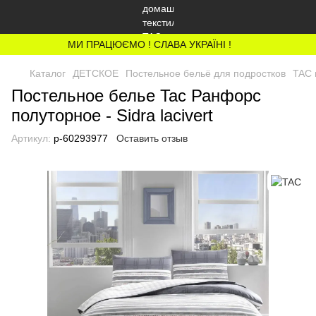
МИ ПРАЦЮЄМО ! СЛАВА УКРАЇНІ !
Каталог
ДЕТСКОЕ
Постельное бельё для подростков
TAC 
Постельное белье Tac Ранфорс
полуторное - Sidra lacivert
Артикул:
p-60293977
Оставить отзыв