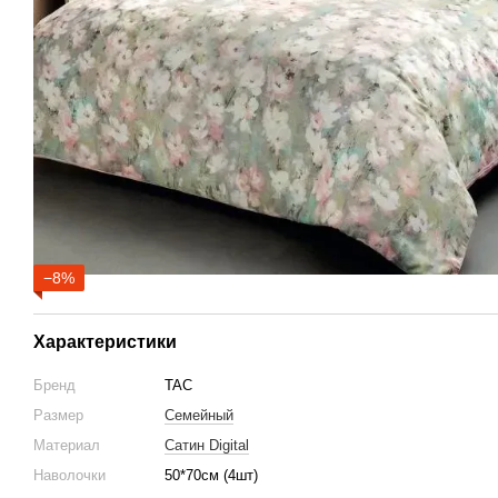
−8%
Характеристики
Бренд
TAC
Размер
Семейный
Материал
Сатин Digital
Наволочки
50*70см (4шт)