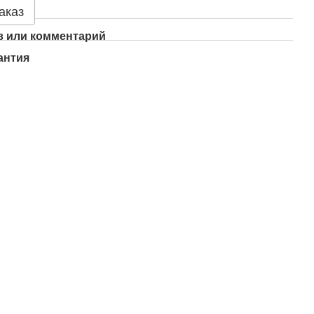
аказ
 или комментарий
антия