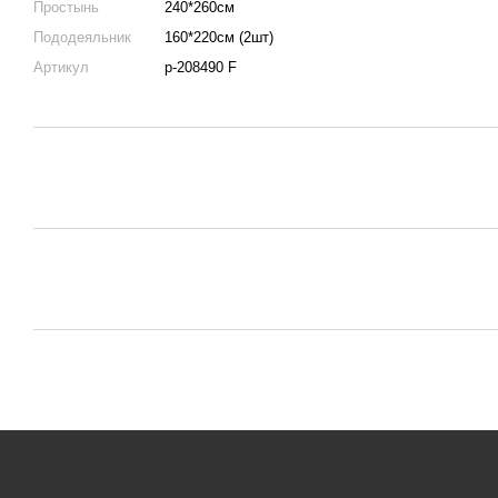
Простынь
240*260см
Пододеяльник
160*220см (2шт)
Артикул
p-208490 F