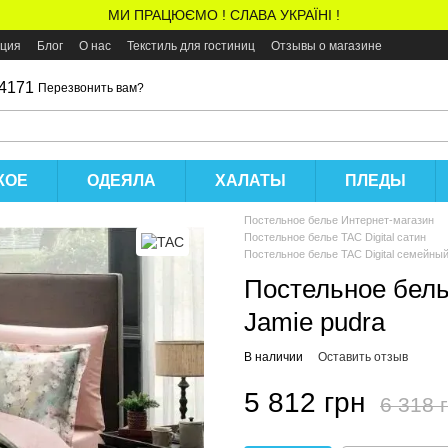
МИ ПРАЦЮЄМО ! СЛАВА УКРАЇНІ !
ация
Блог
О нас
Текстиль для гостиниц
Отзывы о магазине
 4171
Перезвонить вам?
КОЕ
ОДЕЯЛА
ХАЛАТЫ
ПЛЕДЫ
Постельное белье Интернет-магазин
Постельное белье TAC Digital сатин
Постельное белье TAC Digital семейный
Постельное бель
Jamie pudra
В наличии
Оставить отзыв
5 812 грн
6 318 