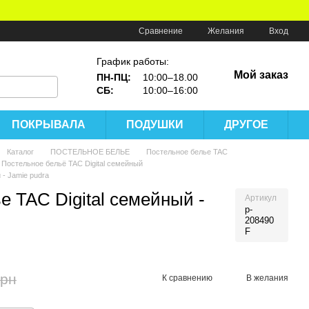
Сравнение
Желания
Вход
График работы:
Мой заказ
ПН-ПЦ:
10:00–18.00
СБ:
10:00–16:00
ПОКРЫВАЛА
ПОДУШКИ
ДРУГОЕ
Каталог
ПОСТЕЛЬНОЕ БЕЛЬЕ
Постельное белье TAC
Постельное бельё TAC Digital семейный
 - Jamie pudra
е TAC Digital семейный -
Артикул
p-
208490
F
грн
К сравнению
В желания