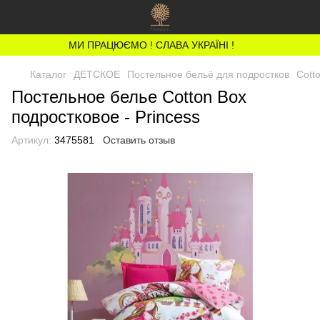
МИ ПРАЦЮЄМО ! СЛАВА УКРАЇНІ !
Каталог
ДЕТСКОЕ
Постельное бельё для подростков
Cott
Постельное белье Cotton Box
подростковое - Princess
Артикул:
3475581
Оставить отзыв