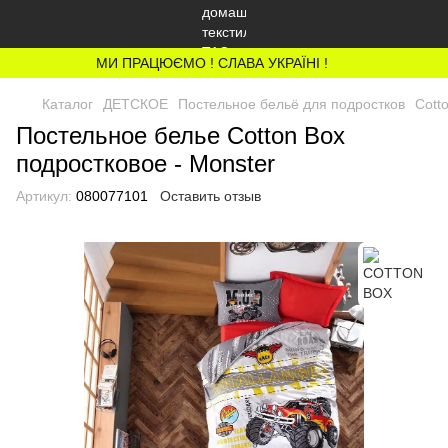
МИ ПРАЦЮЄМО ! СЛАВА УКРАЇНІ !
Каталог
ДЕТСКОЕ
Постельное бельё для подростков
Cott
Постельное белье Cotton Box
подростковое - Monster
Артикул:
080077101
Оставить отзыв