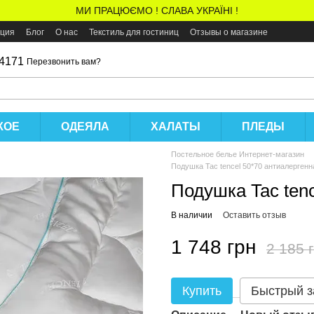
МИ ПРАЦЮЄМО ! СЛАВА УКРАЇНІ !
ация
Блог
О нас
Текстиль для гостиниц
Отзывы о магазине
 4171
Перезвонить вам?
КОЕ
ОДЕЯЛА
ХАЛАТЫ
ПЛЕДЫ
Постельное белье Интернет-магазин
Подушка Tac tencel 50*70 антиалергенн
Подушка Tac ten
В наличии
Оставить отзыв
1 748 грн
2 185 
Купить
Быстрый з