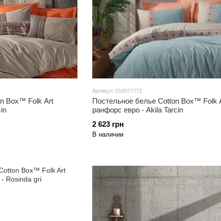
Артикул: 010077772
n Box™ Folk Art
Постельное белье Cotton Box™ Folk A
in
ранфорс евро - Akila Tarcin
2 623 грн
В наличии