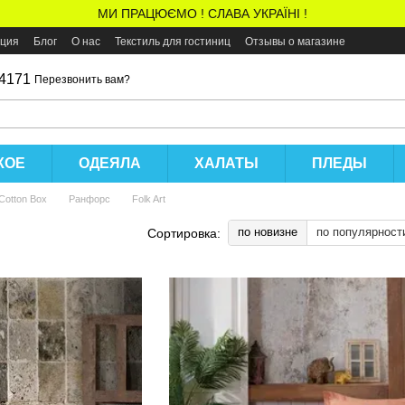
МИ ПРАЦЮЄМО ! СЛАВА УКРАЇНІ !
ация
Блог
О нас
Текстиль для гостиниц
Отзывы о магазине
 4171
Перезвонить вам?
КОЕ
ОДЕЯЛА
ХАЛАТЫ
ПЛЕДЫ
Cotton Box
Ранфорс
Folk Art
по новизне
по популярност
Сортировка: