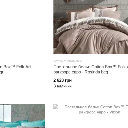
Артикул: 010077634
n Box™ Folk Art
Постельное белье Cotton Box™ Folk A
gri
ранфорс евро - Rosinda beg
2 623 грн
В наличии