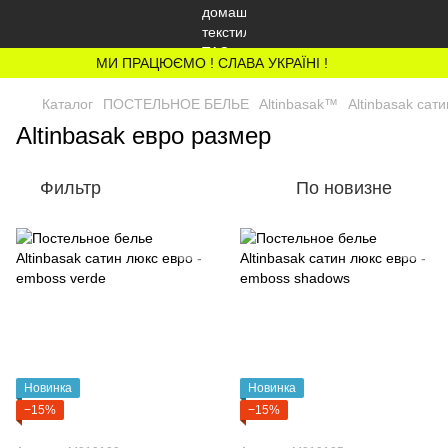
МИ ПРАЦЮЄМО ! СЛАВА УКРАЇНІ !
Каталог
ПОСТЕЛЬНОЕ БЕЛЬЕ
Altinbasak™
Altinbasak сат
Altinbasak евро размер
Фильтр
По новизне
Новинка
Новинка
−15%
−15%