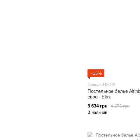
−15%
Артикул: 3434296
Постельное белье Altin
евро - Ekru
3 634 грн
4 275 грн
В наличии