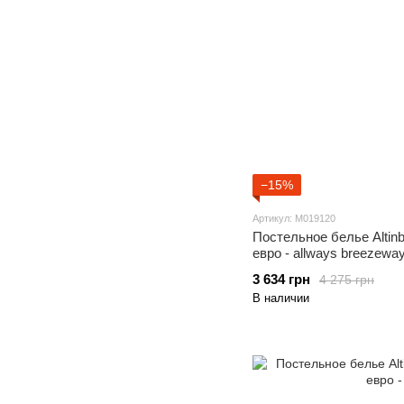
−15%
Артикул: M019120
Постельное белье Altin
евро - allways breezewa
3 634 грн
4 275 грн
В наличии