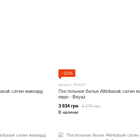
−15%
Артикул: 3434297
basak сатин жаккард
Постельное белье Altinbasak сатин ж
евро - Beyaz
3 634 грн
4 275 грн
В наличии