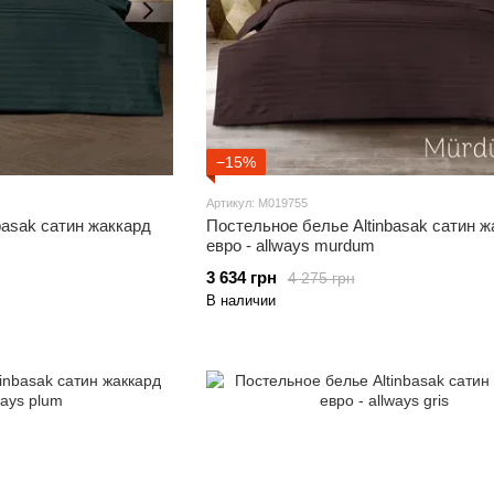
−15%
Артикул: M019755
basak сатин жаккард
Постельное белье Altinbasak сатин ж
евро - allways murdum
3 634 грн
4 275 грн
В наличии