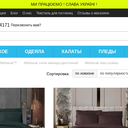
МИ ПРАЦЮЄМО ! СЛАВА УКРАЇНІ !
ация
Блог
О нас
Текстиль для гостиниц
Отзывы о магазине
 4171
Перезвонить вам?
КОЕ
ОДЕЯЛА
ХАЛАТЫ
ПЛЕДЫ
Altinbasak™
Altinbasak сатин жаккард однотонный
Altinbasak евро размер
по новизне
по популярност
Сортировка: