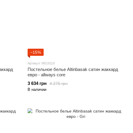
−15%
Артикул: M019119
аккард
Постельное белье Altinbasak сатин жаккард
евро - allways core
3 634 грн
4 275 грн
В наличии