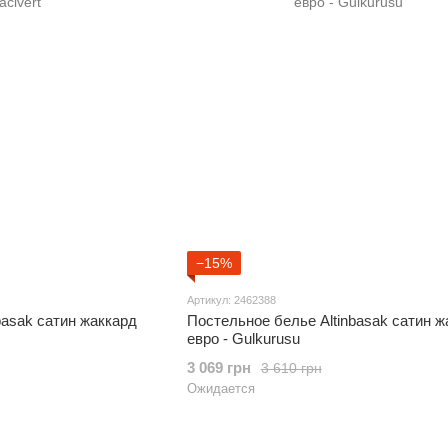
−15%
Артикул: 2462388
basak сатин жаккард
Постельное белье Altinbasak сатин ж
евро - Gulkurusu
3 069 грн
3 610 грн
Ожидается