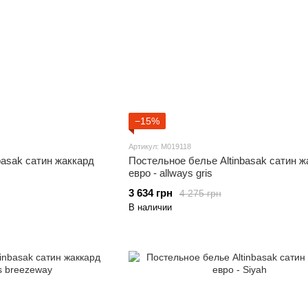
−15%
Артикул: M019118
basak сатин жаккард
Постельное белье Altinbasak сатин ж
евро - allways gris
3 634 грн
4 275 грн
В наличии