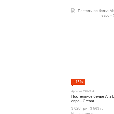
−15%
Артикул: 2462334
Постельное белье Altin
евро - Cream
3 028 грн
3 563 грн
Нет в наличии