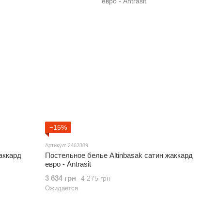
−15%
Артикул: 2462389
аккард
Постельное белье Altinbasak сатин жаккард
евро - Antrasit
3 634 грн
4 275 грн
Ожидается