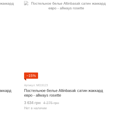
−15%
Артикул: M019123
аккард
Постельное белье Altinbasak сатин жаккард
евро - allways rosette
3 634 грн
4 275 грн
Нет в наличии