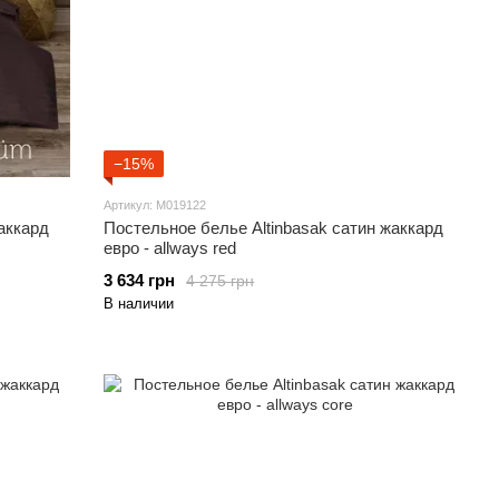
−15%
Артикул: M019122
аккард
Постельное белье Altinbasak сатин жаккард
евро - allways red
3 634 грн
4 275 грн
В наличии