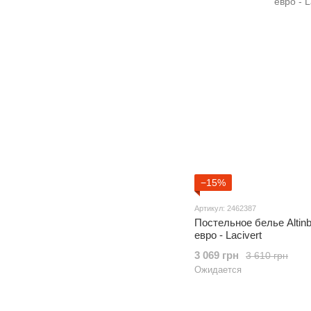
−15%
Артикул: 2462387
Постельное белье Altin
евро - Lacivert
3 069 грн
3 610 грн
Ожидается