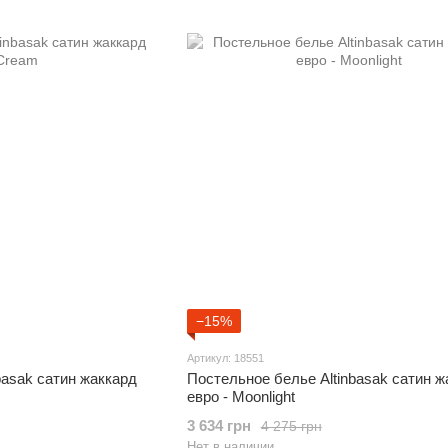
−15%
Артикул: 18551
basak сатин жаккард
Постельное белье Altinbasak сатин ж
евро - Moonlight
3 634 грн
4 275 грн
Нет в наличии