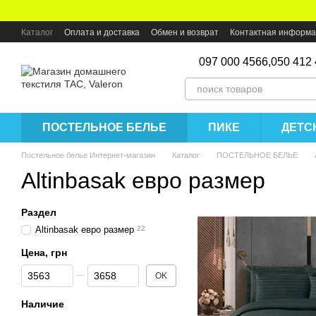
Перейти к основному контенту
Каталог
Оплата и доставка
Обмен и возврат
Контактная информ
097 000 4566,
050 412
ПОСТЕЛЬНОЕ БЕЛЬЕ
ПИКЕ
ДЕТС
Постельное белье Интернет-магазин
Каталог
ПОСТЕЛЬНОЕ БЕЛЬЕ
Altinbasak евро размер
Раздел
Altinbasak евро размер
22
Цена, грн
От Цена, грн
До Цена, грн
OK
Наличие