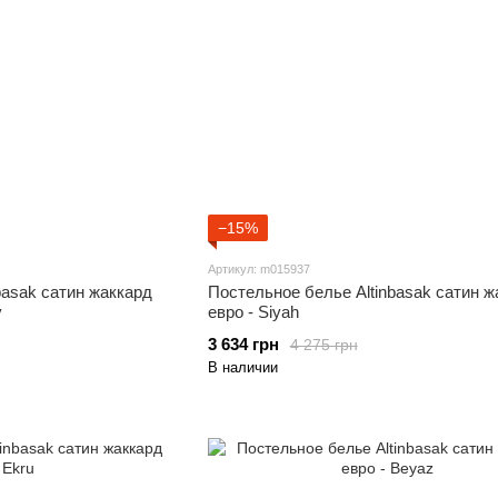
−15%
Артикул: m015937
basak сатин жаккард
Постельное белье Altinbasak сатин ж
y
евро - Siyah
3 634 грн
4 275 грн
В наличии