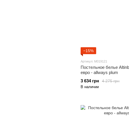
−15%
Артикул: M019121
Постельное белье Altin
евро - allways plum
3 634 грн
4 275 грн
В наличии