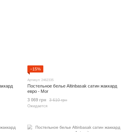
−15%
Артикул: 2462335
аккард
Постельное белье Altinbasak сатин жаккард
евро - Mor
3 069 грн
3 610 грн
Ожидается