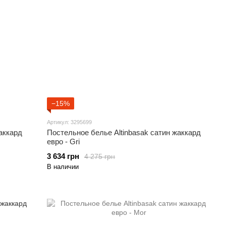
−15%
Артикул: 3295699
аккард
Постельное белье Altinbasak сатин жаккард
евро - Gri
3 634 грн
4 275 грн
В наличии